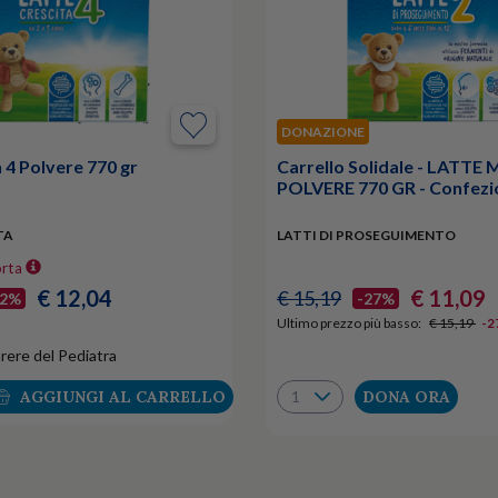
DONAZIONE
n 4 Polvere 770 gr
Carrello Solidale - LATTE 
POLVERE 770 GR - Confezi
TA
LATTI DI PROSEGUIMENTO
orta
€ 12,04
€ 11,09
€ 15,19
12%
-27%
Ultimo prezzo più basso:
€ 15,19
-2
rere del Pediatra
AGGIUNGI AL CARRELLO
DONA ORA