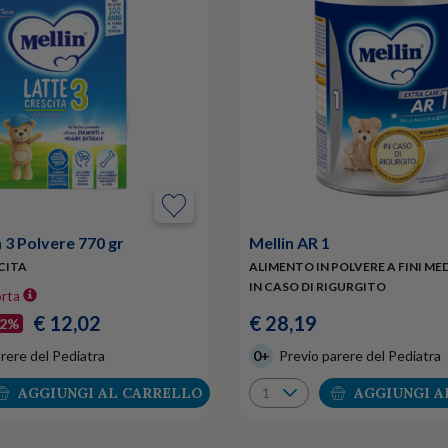
n 3 Polvere 770 gr
Mellin AR 1
SCITA
ALIMENTO IN POLVERE A FINI MED
IN CASO DI RIGURGITO
orta
€ 12,02
€ 28,19
12%
rere del Pediatra
0+
Previo parere del Pediatra
AGGIUNGI AL CARRELLO
AGGIUNGI A