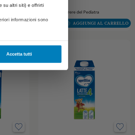
( € 0,95 /unità)
u altri siti) e offrirti
0+
Previo parere del Pediatra
riori informazioni sono
L CARRELLO
AGGIUNGI AL CARRELLO
Accetta tutti