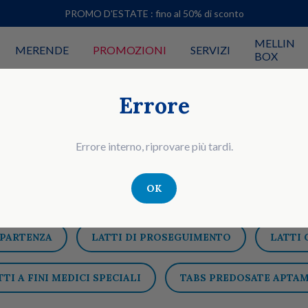
PROMO D'ESTATE : fino al 50% di sconto
MELLIN
MERENDE
PROMOZIONI
SERVIZI
BOX
Errore
Errore interno, riprovare più tardi.
Latti
OK
 PARTENZA
LATTI DI PROSEGUIMENTO
LATTI 
TTI A FINI MEDICI SPECIALI
TABS PREDOSATE APTAM