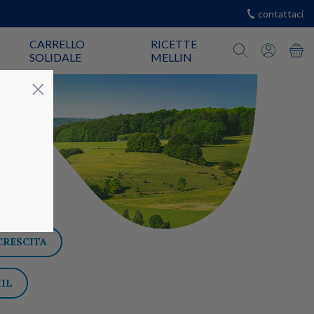
contattaci
CARRELLO
RICETTE
SOLIDALE
MELLIN
Chiudi
×
CRESCITA
IL