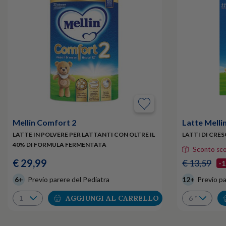
Mellin Comfort 2
Latte Melli
LATTE IN POLVERE PER LATTANTI CON OLTRE IL
LATTI DI CRE
40% DI FORMULA FERMENTATA
Sconto sc
€ 29,99
€ 13,59
-
6+
Previo parere del Pediatra
12+
Previo pa
AGGIUNGI AL CARRELLO