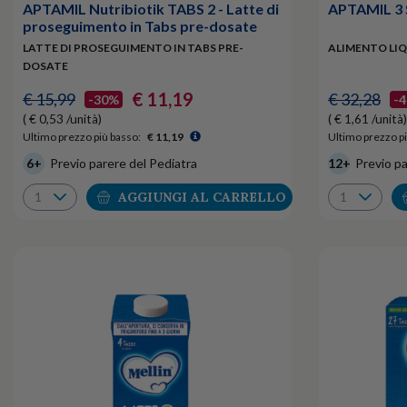
APTAMIL Nutribiotik TABS 2 - Latte di
APTAMIL 3 
proseguimento in Tabs pre-dosate
LATTE DI PROSEGUIMENTO IN TABS PRE-
ALIMENTO LIQ
DOSATE
€ 11,19
€ 15,99
€ 32,28
-30%
-
( € 0,53 /unità)
( € 1,61 /unità)
Ultimo prezzo più basso:
€ 11,19
Ultimo prezzo pi
6+
Previo parere del Pediatra
12+
Previo pa
AGGIUNGI AL CARRELLO