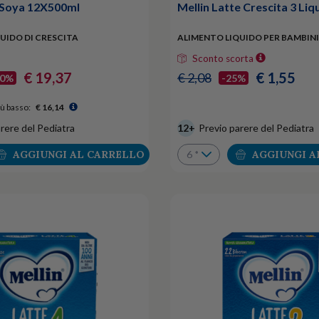
Soya 12X500ml
Mellin Latte Crescita 3 Li
UIDO DI CRESCITA
ALIMENTO LIQUIDO PER BAMBINI
Sconto scorta
€ 19,37
€ 1,55
€ 2,08
40%
-25%
ù basso:
€ 16,14
rere del Pediatra
12+
Previo parere del Pediatra
AGGIUNGI AL CARRELLO
AGGIUNGI A