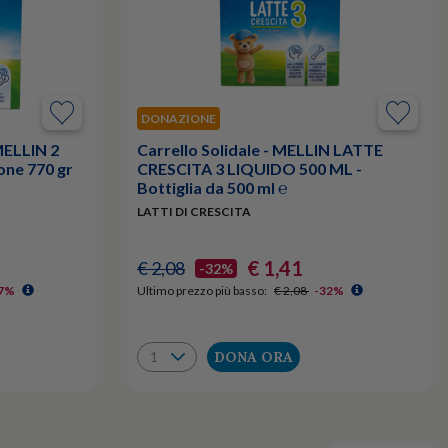
DONAZIONE
MELLIN 2
Carrello Solidale - MELLIN LATTE
one 770 gr
CRESCITA 3 LIQUIDO 500 ML -
Bottiglia da 500 ml ℮
LATTI DI CRESCITA
€ 1,41
€ 2,08
-32%
7%
Ultimo prezzo più basso:
€ 2,08
-32%
DONA ORA