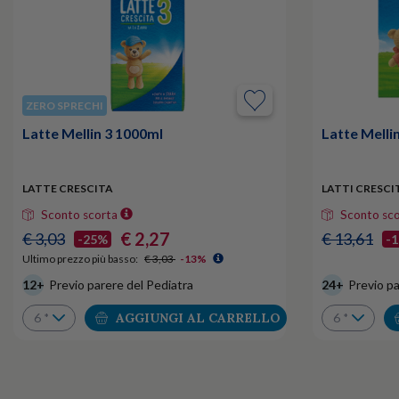
ZERO SPRECHI
Latte Mellin 3 1000ml
Latte Melli
LATTE CRESCITA
LATTI CRESCI
Sconto scorta
Sconto sc
€ 2,27
€ 3,03
€ 13,61
-25%
-
Ultimo prezzo più basso:
€ 3,03
-13%
12+
Previo parere del Pediatra
24+
Previo pa
AGGIUNGI AL CARRELLO