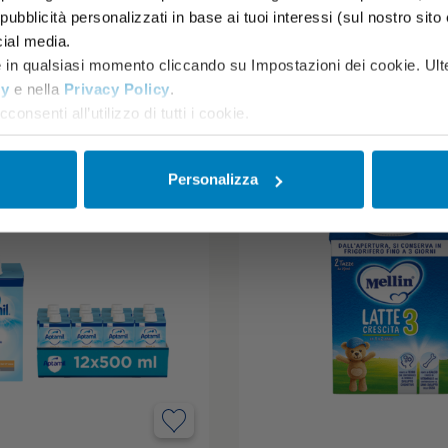
ubblicità personalizzati in base ai tuoi interessi (sul nostro sito e s
rere del Pediatra
cial media.
e in qualsiasi momento cliccando su Impostazioni dei cookie. Ulte
AGGIUNGI AL CARRELLO
AGGIUNGI A
cy
e nella
Privacy Policy
.
consenti all’utilizzo di tutti i cookie.
Personalizza