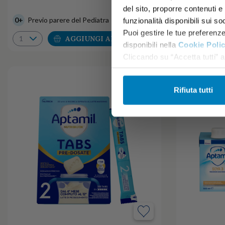
del sito, proporre contenuti e p
0+
Previo parere del Pediatra
6+
Previo pa
funzionalità disponibili sui so
Puoi gestire le tue preferenz
AGGIUNGI AL CARRELLO
disponibili nella
Cookie Poli
Cliccando su “Accetta tutti” ac
Rifiuta tutti