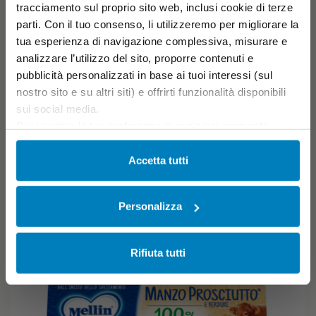
Vitello
tracciamento sul proprio sito web, inclusi cookie di terze
OMOGENEIZZATO CON CARNE E FARINA DI RISO.
parti. Con il tuo consenso, li utilizzeremo per migliorare la
tua esperienza di navigazione complessiva, misurare e
Sconto scorta
analizzare l’utilizzo del sito, proporre contenuti e
€ 1,95
€ 2,79
-30%
pubblicità personalizzati in base ai tuoi interessi (sul
4+
Previo parere del Pediatra
nostro sito e su altri siti) e offrirti funzionalità disponibili
AGGIUNGI AL CARRELLO
sui social media.
Puoi gestire le tue preferenze in qualsiasi momento
cliccando su Impostazioni dei cookie. Ulteriori
informazioni sono disponibili nella
Cookie Policy
e
Accetta tutti
nella
Privacy Policy
.
Cliccando su “Accetta tutti” acconsenti all’utilizzo di tutti i
Personalizza
cookie.
Rifiuta tutti