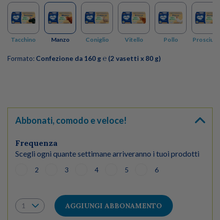
Tacchino
Manzo
Coniglio
Vitello
Pollo
Prosciutt
Formato:
Confezione da 160 g ℮ (2 vasetti x 80 g)
Abbonati, comodo e veloce!
Frequenza
Scegli ogni quante settimane arriveranno i tuoi prodotti
2
3
4
5
6
AGGIUNGI ABBONAMENTO