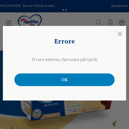
PROMO D'ESTATE : fino al 50% di sconto
C
×
Errore
Errore interno, riprovare più tardi.
OK