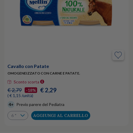
Cavallo con Patate
OMOGENEIZZATO CON CARNE E PATATE.
Sconto scorta
€ 2,29
€ 2,79
-18%
( € 1,15 /unità)
4+
Previo parere del Pediatra
AGGIUNGI AL CARRELLO