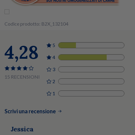
Codice prodotto: B2X_132104
4,28
5
4
4
11
3
0
15 RECENSIONI
2
0
1
0
Scrivi una recensione
Jessica