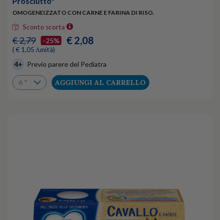
Prosciutto*
OMOGENEIZZATO CON CARNE E FARINA DI RISO.
Sconto scorta
€ 2,08
€ 2,79
-25%
( € 1,05 /unità)
4+
Previo parere del Pediatra
AGGIUNGI AL CARRELLO