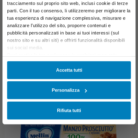
Vitello
tracciamento sul proprio sito web, inclusi cookie di terze
OMOGENEIZZATO CON CARNE E FARINA DI RISO.
parti. Con il tuo consenso, li utilizzeremo per migliorare la
tua esperienza di navigazione complessiva, misurare e
Sconto scorta
analizzare l’utilizzo del sito, proporre contenuti e
€ 1,95
€ 2,79
-30%
pubblicità personalizzati in base ai tuoi interessi (sul
4+
Previo parere del Pediatra
nostro sito e su altri siti) e offrirti funzionalità disponibili
AGGIUNGI AL CARRELLO
sui social media.
Puoi gestire le tue preferenze in qualsiasi momento
cliccando su Impostazioni dei cookie. Ulteriori
informazioni sono disponibili nella
Cookie Policy
e
Accetta tutti
nella
Privacy Policy
.
Cliccando su “Accetta tutti” acconsenti all’utilizzo di tutti i
Personalizza
cookie.
Rifiuta tutti