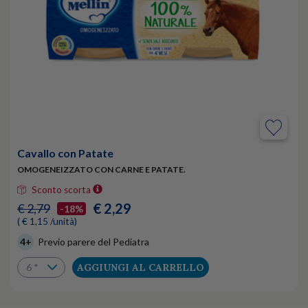
Cavallo con Patate
OMOGENEIZZATO CON CARNE E PATATE.
Sconto scorta
€ 2,29
€ 2,79
-18%
( € 1,15 /unità)
4+
Previo parere del Pediatra
AGGIUNGI AL CARRELLO