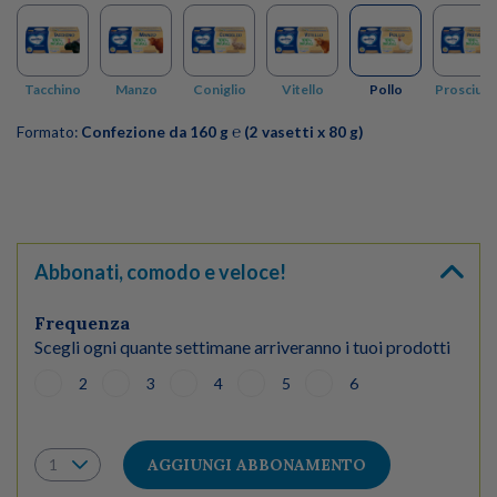
Tacchino
Manzo
Coniglio
Vitello
Pollo
Prosciutt
Formato:
Confezione da 160 g ℮ (2 vasetti x 80 g)
Abbonati, comodo e veloce!
Frequenza
Scegli ogni quante settimane arriveranno i tuoi prodotti
2
3
4
5
6
AGGIUNGI ABBONAMENTO