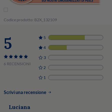
Codice prodotto: B2X_132109
5
5
4
4
2
3
0
6 RECENSIONI
2
0
1
0
Scrivi una recensione
Luciana