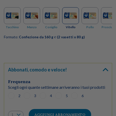
Tacchino
Manzo
Coniglio
Vitello
Pollo
Prosciutt
Formato:
Confezione da 160 g ℮ (2 vasetti x 80 g)
Abbonati, comodo e veloce!
Frequenza
Scegli ogni quante settimane arriveranno i tuoi prodotti
2
3
4
5
6
AGGIUNGI ABBONAMENTO