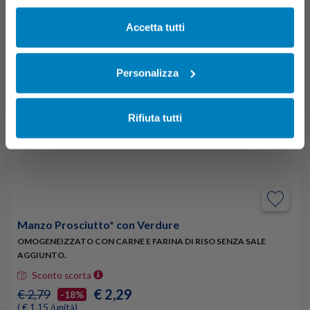
cliccando su Impostazioni dei cookie. Ulteriori
informazioni sono disponibili nella
Cookie Policy
e
Accetta tutti
nella
Privacy Policy
.
Cliccando su “Accetta tutti” acconsenti all’utilizzo di tutti i
Personalizza
cookie.
Rifiuta tutti
Manzo Prosciutto* con Verdure
OMOGENEIZZATO CON CARNE E FARINA DI RISO SENZA SALE
AGGIUNTO.
Sconto scorta
€ 2,29
€ 2,79
-18%
( € 1,15 /unità)