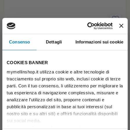
Pollo Vitello con Verdure
OMOGENEIZZATO CON CARNE E CON VERDURE.
Consenso
Dettagli
Informazioni sui cookie
Sconto scorta
€ 2,29
€ 2,79
-18%
( € 1,15 /unità)
COOKIES BANNER
4+
Previo parere del Pediatra
mymellinshop.it utilizza cookie e altre tecnologie di
AGGIUNGI AL CARRELLO
tracciamento sul proprio sito web, inclusi cookie di terze
parti. Con il tuo consenso, li utilizzeremo per migliorare la
tua esperienza di navigazione complessiva, misurare e
analizzare l’utilizzo del sito, proporre contenuti e
pubblicità personalizzati in base ai tuoi interessi (sul
nostro sito e su altri siti) e offrirti funzionalità disponibili
sui social media.
Puoi gestire le tue preferenze in qualsiasi momento