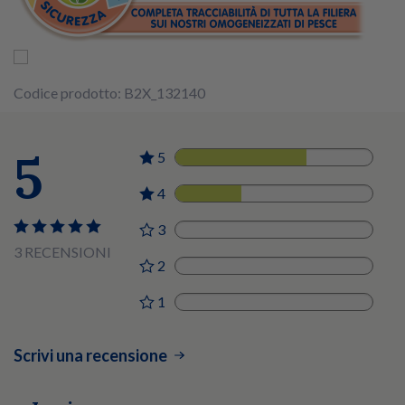
Codice prodotto: B2X_132140
5
5
2
4
1
3
0
3 RECENSIONI
2
0
1
0
Scrivi una recensione