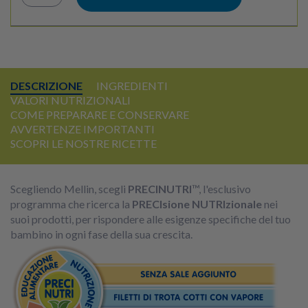
DESCRIZIONE
INGREDIENTI
VALORI NUTRIZIONALI
COME PREPARARE E CONSERVARE
AVVERTENZE IMPORTANTI
SCOPRI LE NOSTRE RICETTE
Scegliendo Mellin, scegli
PRECINUTRI
™, l'esclusivo
programma che ricerca la
PRECIsione NUTRIzionale
nei
suoi prodotti, per rispondere alle esigenze specifiche del tuo
bambino in ogni fase della sua crescita.