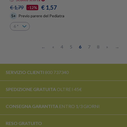
€ 1,57
€ 1,79
-12%
5+
Previo parere del Pediatra
←
«
4
5
6
7
8
»
→
SERVIZIO CLIENTI
800 737340
SPEDIZIONE GRATUITA
OLTRE I 45€
CONSEGNA GARANTITA
ENTRO 1/3 GIORNI
RESO
GRATUITO