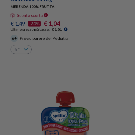
MERENDA 100% FRUTTA
Sconto scorta
€ 1,04
€ 1,49
-30%
Ultimo prezzo più basso:
€ 1,01
6+
Previo parere del Pediatra