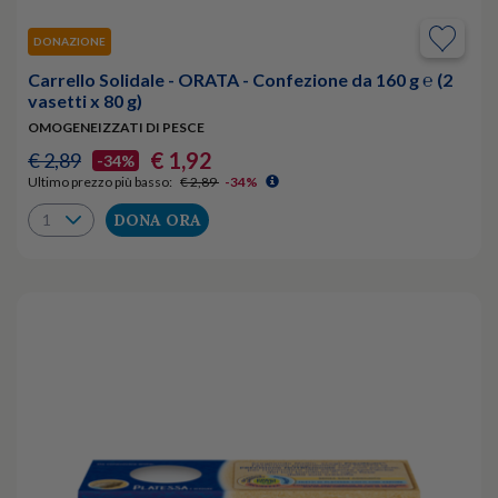
DONAZIONE
Carrello Solidale - ORATA - Confezione da 160 g ℮ (2
vasetti x 80 g)
OMOGENEIZZATI DI PESCE
€ 1,92
€ 2,89
-34%
Ultimo prezzo più basso:
€ 2,89
-34%
DONA ORA