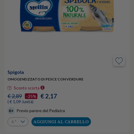
Spigola
OMOGENEIZZATO DI PESCE CON VERDURE
Sconto scorta
€ 2,17
€ 2,89
-25%
( € 1,09 /unità)
6+
Previo parere del Pediatra
AGGIUNGI AL CARRELLO