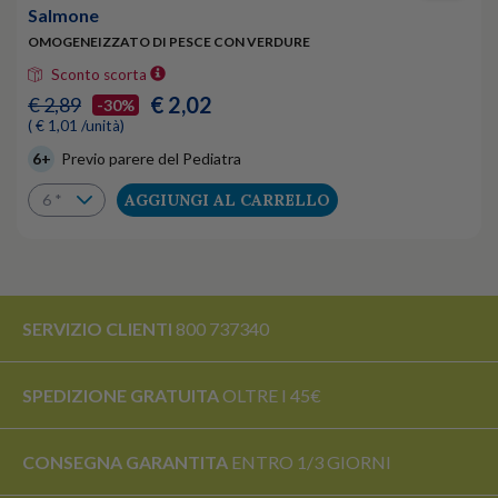
Salmone
OMOGENEIZZATO DI PESCE CON VERDURE
Sconto scorta
€ 2,02
€ 2,89
-30%
( € 1,01 /unità)
6+
Previo parere del Pediatra
AGGIUNGI AL CARRELLO
SERVIZIO CLIENTI
800 737340
SPEDIZIONE GRATUITA
OLTRE I 45€
CONSEGNA GARANTITA
ENTRO 1/3 GIORNI