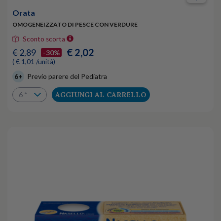
Orata
OMOGENEIZZATO DI PESCE CON VERDURE
Sconto scorta
€ 2,02
€ 2,89
-30%
( € 1,01 /unità)
6+
Previo parere del Pediatra
AGGIUNGI AL CARRELLO