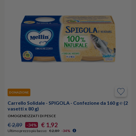
DONAZIONE
Carrello Solidale - SPIGOLA - Confezione da 160 g ℮ (2
vasetti x 80 g)
OMOGENEIZZATI DI PESCE
€ 1,92
€ 2,89
-34%
Ultimo prezzo più basso:
€ 2,89
-34%