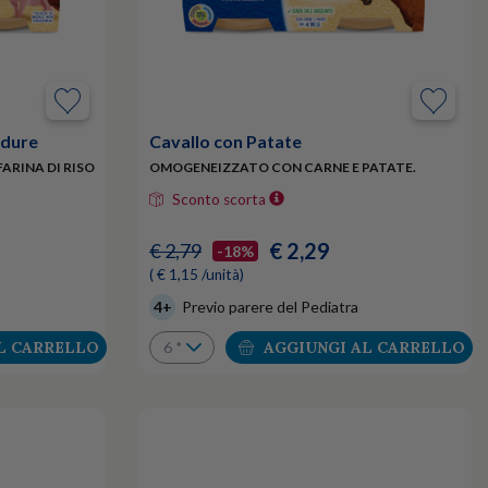
rdure
Cavallo con Patate
ARINA DI RISO
OMOGENEIZZATO CON CARNE E PATATE.
Sconto scorta
€ 2,29
€ 2,79
-18%
( € 1,15 /unità)
4+
Previo parere del Pediatra
L CARRELLO
AGGIUNGI AL CARRELLO