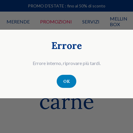
PROMO D'ESTATE : fino al 50% di sconto
MELLIN
MERENDE
PROMOZIONI
SERVIZI
BOX
Errore
Errore interno, riprovare più tardi.
mogeneizzati 
OK
carne