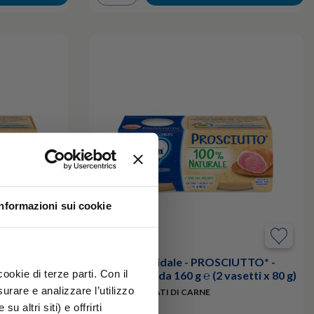
Informazioni sui cookie
DONAZIONE
Carrello Solidale - PROSCIUTTO* -
ookie di terze parti. Con il
Confezione da 160 g ℮ (2 vasetti x 80 g)
rare e analizzare l’utilizzo
ARINA DI
OMOGENEIZZATI DI CARNE
u altri siti) e offrirti