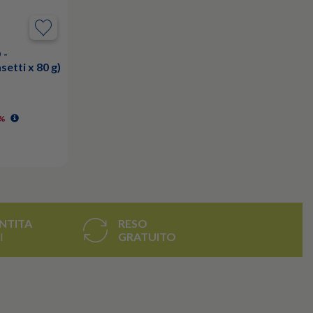
 -
setti x 80 g)
0%
NTITA
RESO
I
GRATUITO