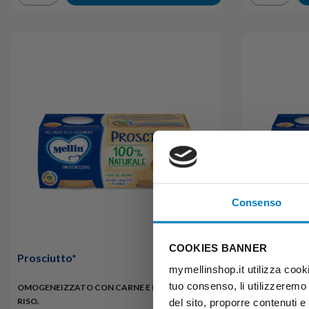
Consenso
COOKIES BANNER
Prosciutto*
Coniglio
mymellinshop.it utilizza cooki
tuo consenso, li utilizzeremo
OMOGENEIZZATO CON CARNE E FARINA DI
OMOGENEIZZA
RISO.
RISO.
del sito, proporre contenuti e p