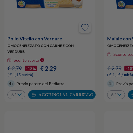
Pollo Vitello con Verdure
Maiale con
OMOGENEIZZATO CON CARNE E CON
OMOGENEIZZA
VERDURE.
Sconto sc
Sconto scorta
€ 2,29
€ 2,79
€ 2,79
-18%
-1
( € 1,15 /unità)
( € 1,15 /unità)
4+
Previo parere del Pediatra
4+
Previo pa
AGGIUNGI AL CARRELLO