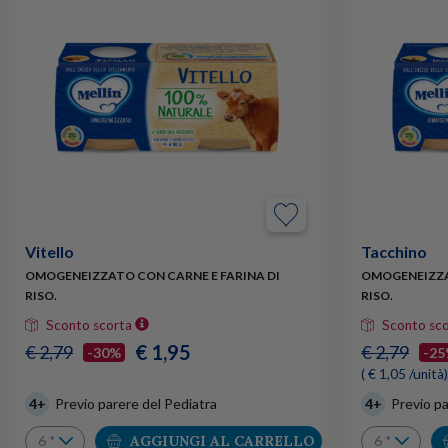
Vitello
Tacchino
OMOGENEIZZATO CON CARNE E FARINA DI
OMOGENEIZZA
RISO.
RISO.
Sconto scorta
Sconto sc
€ 1,95
€ 2,79
€ 2,79
-30%
-2
( € 1,05 /unità)
4+
Previo parere del Pediatra
4+
Previo pa
AGGIUNGI AL CARRELLO