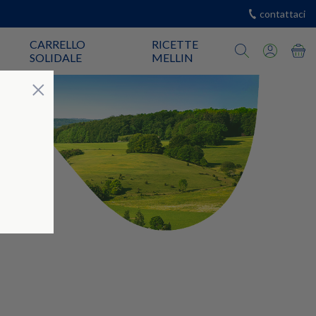
contattaci
CARRELLO
RICETTE
SOLIDALE
MELLIN
Chiudi
×
di