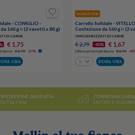
DONAZIONE
lidale - CONIGLIO -
Carrello Solidale - VITELLO
a 160 g ℮ (2 vasetti x 80 g)
Confezione da 160 g ℮ (2 va
TI DI CARNE
OMOGENEIZZATI DI CARNE
€ 1,75
€ 1,67
€ 2,79
7%
-40%
ù basso:
€ 2,79
-37%
Ultimo prezzo più basso:
€ 2,79
-4
ONA ORA
DONA ORA
SPEDIZIONE GRATUITA
CONSEGNA GARA
OLTRE I 45€
ENTRO 1/3 GIORN