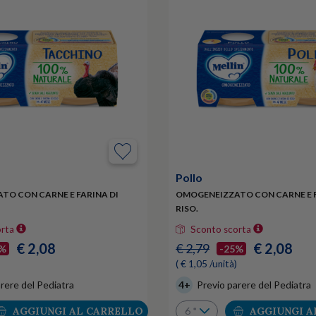
Pollo
TO CON CARNE E FARINA DI
OMOGENEIZZATO CON CARNE E F
RISO.
orta
Sconto scorta
€ 2,08
€ 2,08
€ 2,79
5%
-25%
( € 1,05 /unità)
rere del Pediatra
4+
Previo parere del Pediatra
AGGIUNGI AL CARRELLO
AGGIUNGI A