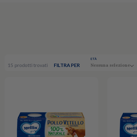
ETÀ
15
prodotti trovati
FILTRA PER
Nessuna selezione