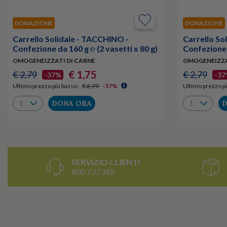
DONAZIONE
DONAZIONE
Carrello Solidale - TACCHINO -
Carrello So
Confezione da 160 g ℮ (2 vasetti x 80 g)
Confezione d
OMOGENEIZZATI DI CARNE
OMOGENEIZZA
€ 1,75
€ 2,79
€ 2,79
-37%
-3
Ultimo prezzo più basso:
€ 2,79
-37%
Ultimo prezzo pi
DONA ORA
D
SERVIZIO CLIENTI
800 737340