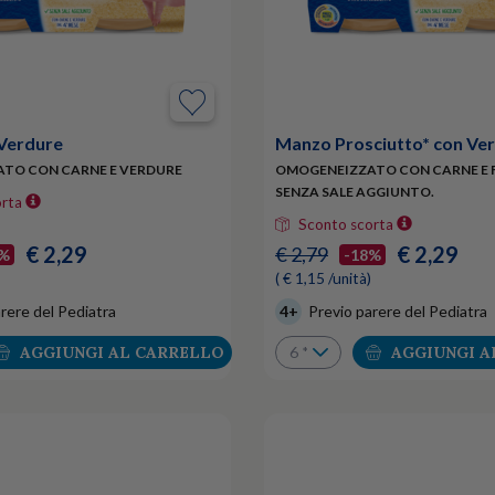
 Verdure
Manzo Prosciutto* con Ve
TO CON CARNE E VERDURE
OMOGENEIZZATO CON CARNE E F
SENZA SALE AGGIUNTO.
orta
Sconto scorta
€ 2,29
€ 2,29
€ 2,79
8%
-18%
( € 1,15 /unità)
rere del Pediatra
4+
Previo parere del Pediatra
AGGIUNGI AL CARRELLO
AGGIUNGI A