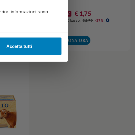
riori informazioni sono
€ 1,75
€ 2,79
-37%
Ultimo prezzo più basso:
€ 2,79
-37%
L CARRELLO
DONA ORA
Accetta tutti