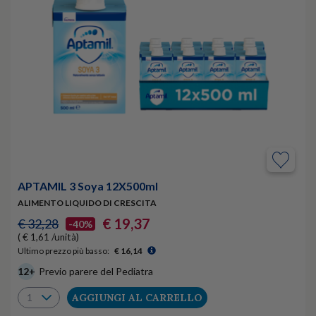
APTAMIL 3 Soya 12X500ml
ALIMENTO LIQUIDO DI CRESCITA
€ 19,37
€ 32,28
-40%
( € 1,61 /unità)
Ultimo prezzo più basso:
€ 16,14
12+
Previo parere del Pediatra
AGGIUNGI AL CARRELLO