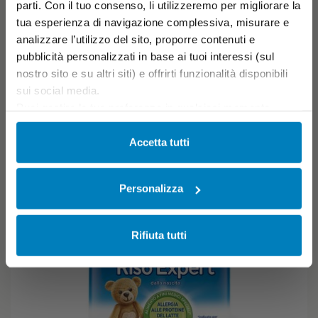
parti. Con il tuo consenso, li utilizzeremo per migliorare la
6+
Previo parere del Pediatra
tua esperienza di navigazione complessiva, misurare e
analizzare l’utilizzo del sito, proporre contenuti e
AGGIUNGI AL CARRELLO
pubblicità personalizzati in base ai tuoi interessi (sul
nostro sito e su altri siti) e offrirti funzionalità disponibili
sui social media.
Puoi gestire le tue preferenze in qualsiasi momento
cliccando su Impostazioni dei cookie. Ulteriori
informazioni sono disponibili nella
Cookie Policy
e
Accetta tutti
nella
Privacy Policy
.
Cliccando su “Accetta tutti” acconsenti all’utilizzo di tutti i
Personalizza
cookie.
Rifiuta tutti