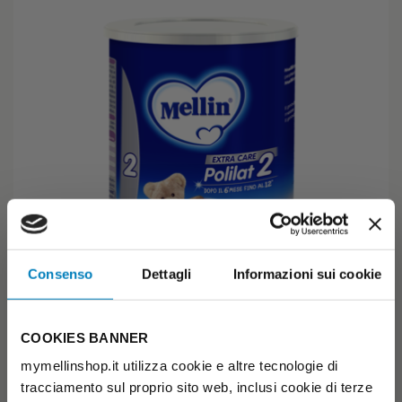
Consenso
Dettagli
Informazioni sui cookie
Mellin Polilat 2
COOKIES BANNER
ALIMENTO IN POLVERE A FINI MEDICI SPECIALI IN CASO DI
mymellinshop.it utilizza cookie e altre tecnologie di
ALLERGIA ALLE PROTEINE DEL LATTE VACCINO
tracciamento sul proprio sito web, inclusi cookie di terze
€ 36,19