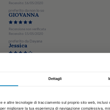
Recensito: 16/05/2020
preferito da non lo so
GIOVANNA
Recensione non verificata
Recensito: 15/05/2020
preferito da Dayana
Jessica
Recensione non verificata
Recensito: 07/05/2020
preferito da Chiara
ANNUNZIATA
Dettagli
Recensione non verificata
Recensito: 29/04/2020
preferito da Sofia
e e altre tecnologie di tracciamento sul proprio sito web, inclusi c
Silvia
 per migliorare la tua esperienza di navigazione complessiva, misu