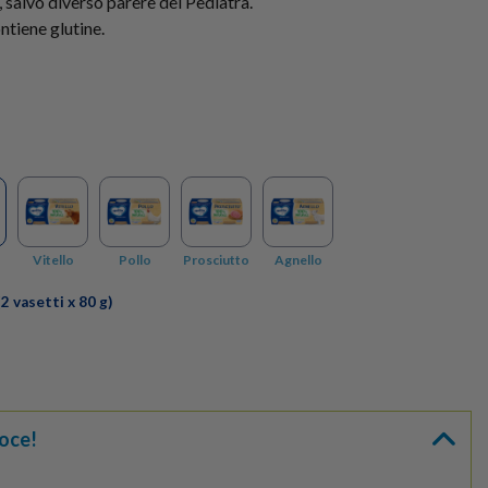
 salvo diverso parere del Pediatra.
ntiene glutine.
Vitello
Pollo
Prosciutto
Agnello
2 vasetti x 80 g)
oce!