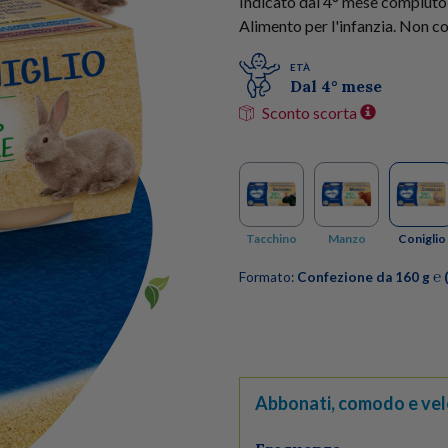
Indicato dal 4° mese compiuto,
Alimento per l'infanzia. Non co
ETÀ
Dal 4° mese
Sconto scorta
Tacchino
Manzo
Coniglio
Formato:
Confezione da 160 g ℮ (
Abbonati, comodo e vel