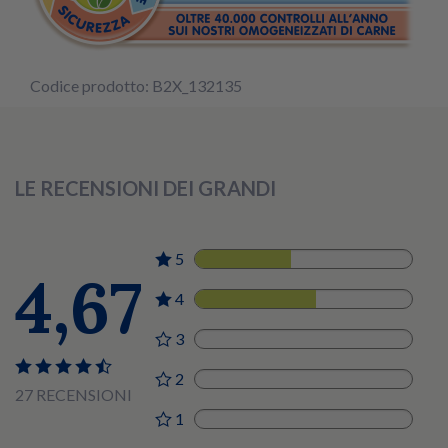
Codice prodotto: B2X_132135
LE RECENSIONI DEI GRANDI
5
12
4,67
4
15
3
0
2
0
27 RECENSIONI
1
0