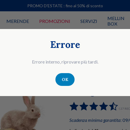
PROMO D'ESTATE : fino al 50% di sconto
MELLIN
MERENDE
PROMOZIONI
SERVIZI
BOX
Errore
Errore interno, riprovare più tardi.
OK
OMOGENEIZZATO CON CARNE E FAR
Coniglio
( 27 RE
Scadenza minima garantita
: 09