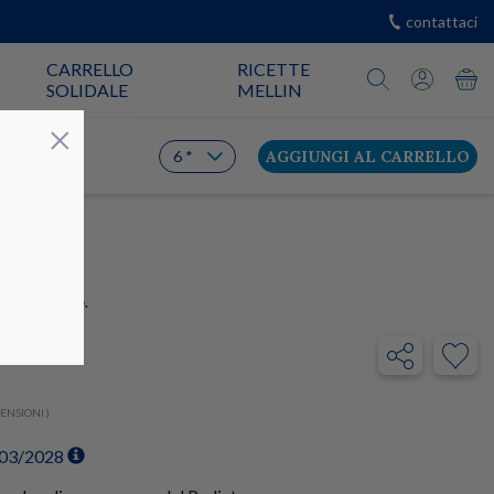
contattaci
CARRELLO
RICETTE
SOLIDALE
MELLIN
Chiudi
×
AGGIUNGI AL CARRELLO
INA DI RISO.
CENSIONI )
/03/2028