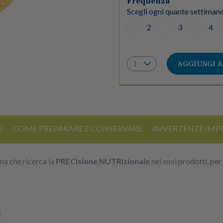
Frequenza
Scegli ogni quante settimane
2
3
4
AGGIUNGI 
I
COME PREPARARE E CONSERVARE
AVVERTENZE IMP
ma che ricerca la
PRECIsione NUTRIzionale
nei suoi prodotti, pe