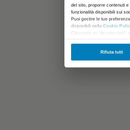
del sito, proporre contenuti e p
funzionalità disponibili sui so
Puoi gestire le tue preferenz
disponibili nella
Cookie Poli
Cliccando su “Accetta tutti” ac
Rifiuta tutti