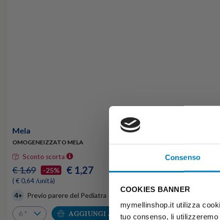
Mela
OMOGENEIZZATO MELA
Sconto scorta
Consenso
€ 1,27
€ 1,69
-25%
( € 0,64 /unità)
COOKIES BANNER
4+
Previo parere del Pediatra
mymellinshop.it utilizza cooki
AGGIUNGI AL CARRELLO
tuo consenso, li utilizzeremo