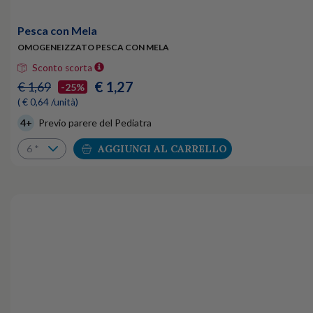
Pesca con Mela
OMOGENEIZZATO PESCA CON MELA
Sconto scorta
€ 1,27
€ 1,69
-25%
( € 0,64 /unità)
4+
Previo parere del Pediatra
AGGIUNGI AL CARRELLO