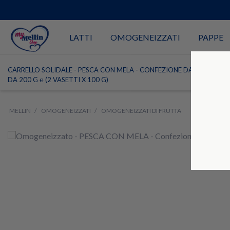
LATTI
OMOGENEIZZATI
PAPPE
CARRELLO SOLIDALE - PESCA CON MELA - CONFEZIONE DA 200 G ℮ (2
DA 200 G ℮ (2 VASETTI X 100 G)
MELLIN
OMOGENEIZZATI
OMOGENEIZZATI DI FRUTTA