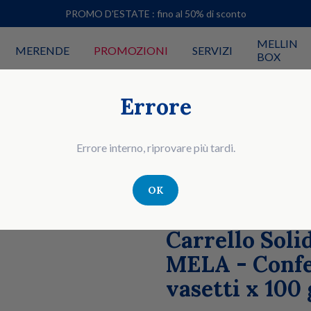
PROMO D'ESTATE : fino al 50% di sconto
MELLIN
MERENDE
PROMOZIONI
SERVIZI
BOX
 VASETTI X 100 G) CONFEZIONE
Errore
Errore interno, riprovare più tardi.
OK
DONAZIONE
OMOGENEIZZATI DI FRUTTA
Carrello Sol
MELA - Confez
vasetti x 100 