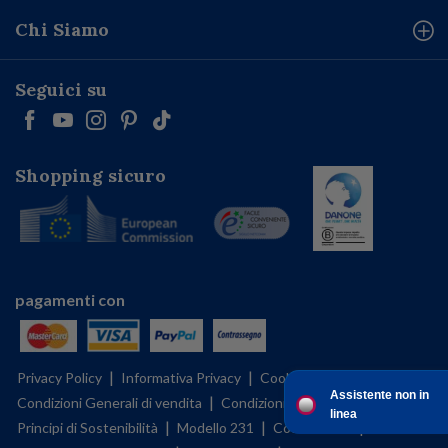
Chi Siamo
Seguici su
Shopping sicuro
pagamenti con
|
|
|
Privacy Policy
Informativa Privacy
Cookies Policy
Assistente non in
|
|
|
Condizioni Generali di vendita
Condizioni d'uso
BFMS policy
linea
|
|
|
Principi di Sostenibilità
Modello 231
Codice etico