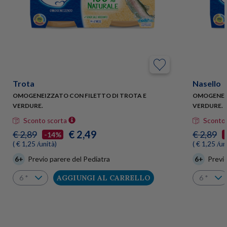
Trota
Nasello
OMOGENEIZZATO CON FILETTO DI TROTA E
OMOGENEIZ
VERDURE.
VERDURE.
Sconto scorta
Sconto 
€ 2,49
€ 2,89
€ 2,89
-14%
( € 1,25 /unità)
( € 1,25 /un
6+
Previo parere del Pediatra
6+
Previo
AGGIUNGI AL CARRELLO