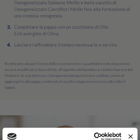
Omogeneizzato Salmone Mellin e metà vasetto di
Omogeneizzato Cavolfiori Mellin fino alla formazione di
una cremina omogenea.
Completare la pappa con un cucchiaino di Olio
Extravergine di Oliva.
Lasciare raffreddare il tempo necessario e servire.
Ricetta pensata per l'inizio dello svezzamento: i quantitativi indicati possono
essere modificati in base all'età, all'appetito del bambino e sentito il parere del
Pediatra. Se si preferisce, l’omogeneizzato può essere scaldato, prima di
aggiungerlo alla pappa, mettendo il vasetto a bagnomaria (una volta tolto il
tappo).