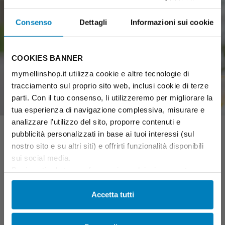
Consenso
Dettagli
Informazioni sui cookie
COOKIES BANNER
mymellinshop.it utilizza cookie e altre tecnologie di
tracciamento sul proprio sito web, inclusi cookie di terze
parti. Con il tuo consenso, li utilizzeremo per migliorare la
tua esperienza di navigazione complessiva, misurare e
analizzare l’utilizzo del sito, proporre contenuti e
I consigli nutrizionali
pubblicità personalizzati in base ai tuoi interessi (sul
nostro sito e su altri siti) e offrirti funzionalità disponibili
Quando ti accorgi che il tuo bambino è in grado di stare seduto,
sui social media.
comincia a essere interessato agli alimenti, tende le manine e
Puoi gestire le tue preferenze in qualsiasi momento
apre spontaneamente la bocca quando vede il cibo, potrebbe
cliccando su Impostazioni dei cookie. Ulteriori
essere arrivato il momento di introdurre la sua prima pappa!
informazioni sono disponibili nella
Cookie Policy
e
Accetta tutti
Chiedi sempre consiglio al tuo pediatra, ti saprà dare le
nella
Privacy Policy
.
indicazioni necessarie. Grazie alla sua nuova capacità di
spostare il cibo in bocca e deglutire, il tuo bambino imparerà
Cliccando su “Accetta tutti” acconsenti all’utilizzo di tutti i