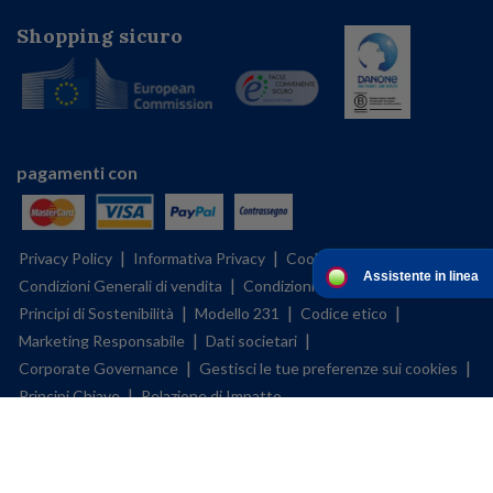
Shopping sicuro
pagamenti con
|
|
|
Privacy Policy
Informativa Privacy
Cookies Policy
Assistente in linea
|
|
|
Condizioni Generali di vendita
Condizioni d'uso
BFMS policy
|
|
|
Principi di Sostenibilità
Modello 231
Codice etico
|
|
Marketing Responsabile
Dati societari
|
|
Corporate Governance
Gestisci le tue preferenze sui cookies
|
Principi Chiave
Relazione di Impatto
My Mellin Shop è un negozio di proprietà di DANONE NUTRICIA S.p.A. SOCIETA’
BENEFIT, con sede legale in Milano, Via C. Farini, 41, P.IVA 11667890153 ed è
gestito in ogni effetto operativo da B2X S.r.l. con sede in Roma, Via Coponia 8,