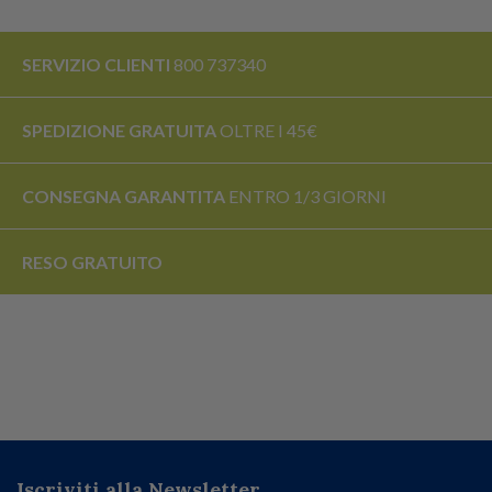
SERVIZIO CLIENTI
800 737340
SPEDIZIONE GRATUITA
OLTRE I 45€
CONSEGNA GARANTITA
ENTRO 1/3 GIORNI
RESO
GRATUITO
Iscriviti alla Newsletter