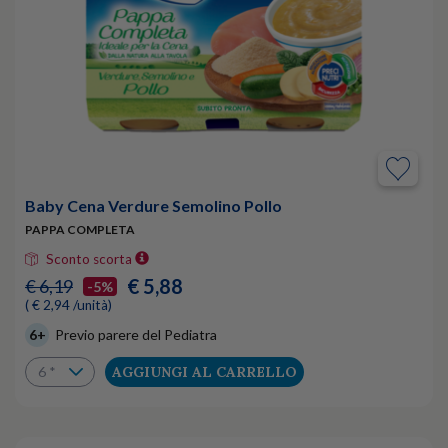
Baby Cena Verdure Semolino Pollo
PAPPA COMPLETA
Sconto scorta
€ 5,88
€ 6,19
-5%
( € 2,94 /unità)
6+
Previo parere del Pediatra
AGGIUNGI AL CARRELLO