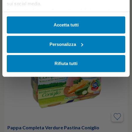
sui social media.
Puoi gestire le tue preferenze in qualsiasi momento
cliccando su Impostazioni dei cookie. Ulteriori
informazioni sono disponibili nella
Cookie Policy
e
Accetta tutti
nella
Privacy Policy
.
Cliccando su “Accetta tutti” acconsenti all’utilizzo di tutti i
Personalizza
cookie.
Rifiuta tutti
Pappa Completa Verdure Pastina Coniglio