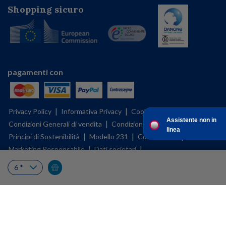
Shopping sicuro
pagamenti con
|
|
|
Privacy Policy
Informativa Privacy
Cookies Policy
Assistente non in
|
|
|
Condizioni Generali di vendita
Condizioni d'uso
BFMS policy
linea
|
|
|
Principi di Sostenibilità
Modello 231
Codice etico
|
|
Marketing Responsabile
Dati societari
|
|
Corporate Governance
Gestisci le tue preferenze sui cookies
|
Principi Chiave
Relazione di Impatto
My Mellin Shop è un negozio di proprietà di DANONE NUTRICIA S.p.A. SOCIETA’
BENEFIT, con sede legale in Milano, Via C. Farini, 41, P.IVA 11667890153 ed è
gestito in ogni effetto operativo da B2X S.r.l. con sede in Roma, Via Coponia 8,
P.IVA 11020591001, PEC b2x@legalmail.it