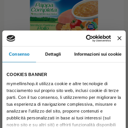
Consenso
Dettagli
Informazioni sui cookie
Pappa Completa Verdure Pastina Pollo
PAPPA COMPLETA
COOKIES BANNER
Sconto scorta
€ 5,89
€ 6,19
mymellinshop.it utilizza cookie e altre tecnologie di
-5%
( € 2,95 /unità)
tracciamento sul proprio sito web, inclusi cookie di terze
parti. Con il tuo consenso, li utilizzeremo per migliorare la
6+
Previo parere del Pediatra
tua esperienza di navigazione complessiva, misurare e
AGGIUNGI AL CARRELLO
analizzare l’utilizzo del sito, proporre contenuti e
pubblicità personalizzati in base ai tuoi interessi (sul
nostro sito e su altri siti) e offrirti funzionalità disponibili