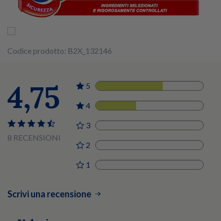
Codice prodotto: B2X_132146
4,75
5
5
4
3
3
0
8 RECENSIONI
2
0
1
0
Scrivi una recensione