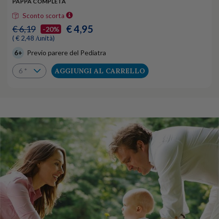
PAPPA COMPLETA
Sconto scorta
€ 4,95
€ 6,19
-20%
( € 2,48 /unità)
6+
Previo parere del Pediatra
AGGIUNGI AL CARRELLO