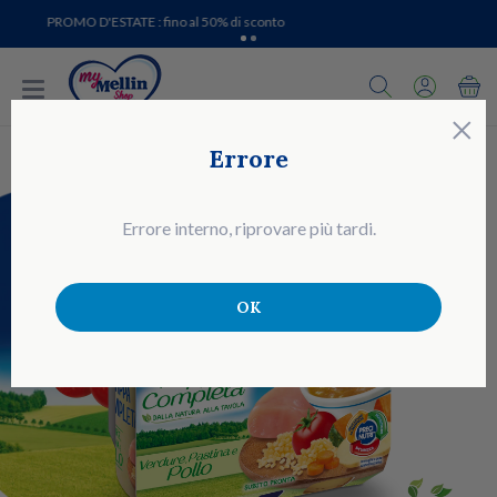
PROMO D'ESTATE : fino al 50% di sconto
C
×
Errore
Errore interno, riprovare più tardi.
OK