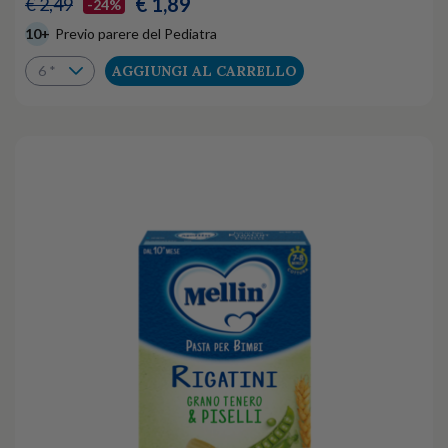
€ 1,89
€ 2,49
-24%
10+
Previo parere del Pediatra
AGGIUNGI AL CARRELLO