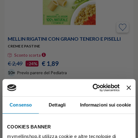
MELLIN RIGATINI CON GRANO TENERO E PISELLI
CREME E PASTINE
Sconto scorta
€ 1,89
€ 2,49
-24%
10+
Previo parere del Pediatra
AGGIUNGI AL CARRELLO
Consenso
Dettagli
Informazioni sui cookie
COOKIES BANNER
mymellinshop.it utilizza cookie e altre tecnologie di