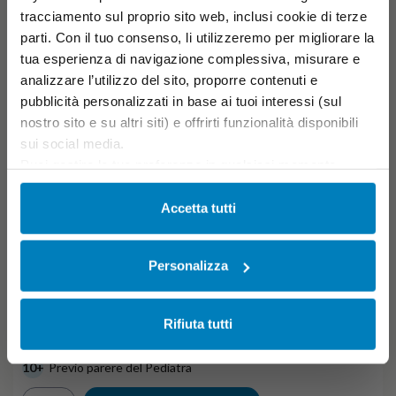
tracciamento sul proprio sito web, inclusi cookie di terze
parti. Con il tuo consenso, li utilizzeremo per migliorare la
tua esperienza di navigazione complessiva, misurare e
analizzare l’utilizzo del sito, proporre contenuti e
pubblicità personalizzati in base ai tuoi interessi (sul
nostro sito e su altri siti) e offrirti funzionalità disponibili
sui social media.
Puoi gestire le tue preferenze in qualsiasi momento
cliccando su Impostazioni dei cookie. Ulteriori
informazioni sono disponibili nella
Cookie Policy
e
Accetta tutti
nella
Privacy Policy
.
Cliccando su “Accetta tutti” acconsenti all’utilizzo di tutti i
Personalizza
cookie.
MELLIN BOX - PASTINE 6x280g
SPECIAL BOX
€ 11,21
€ 14,94
Rifiuta tutti
-25%
( € 1,87 /unità)
10+
Previo parere del Pediatra