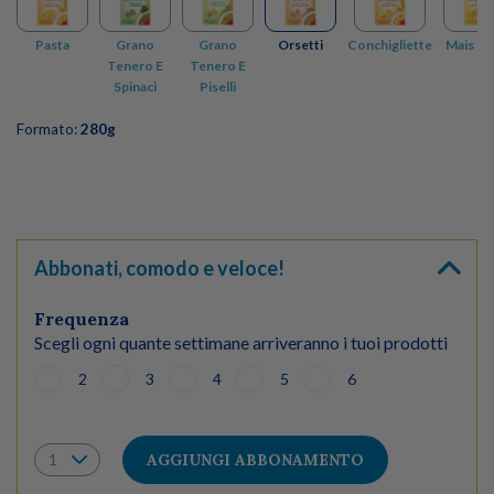
Pasta
Grano
Grano
Orsetti
Conchigliette
Mais E 
Tenero E
Tenero E
Spinaci
Piselli
Formato:
280g
Abbonati, comodo e veloce!
Frequenza
Scegli ogni quante settimane arriveranno i tuoi prodotti
2
3
4
5
6
AGGIUNGI ABBONAMENTO