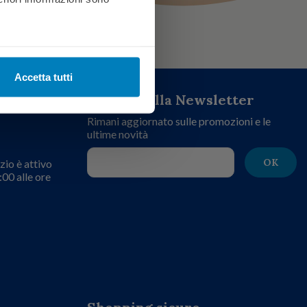
Accetta tutti
Iscriviti alla Newsletter
Rimani aggiornato sulle promozioni e le
ultime novità
OK
zio è attivo
:00 alle ore