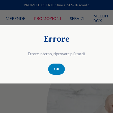
PROMO D'ESTATE : fino al 50% di sconto
MELLIN
MERENDE
PROMOZIONI
SERVIZI
BOX
Errore
Errore interno, riprovare più tardi.
OK