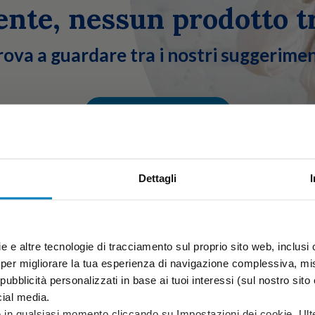
ente, nessun prodotto t
rova a guardare tra i nostri suggerimen
CERCA UN PRODOTTO
Dettagli
e e altre tecnologie di tracciamento sul proprio sito web, inclusi c
 per migliorare la tua esperienza di navigazione complessiva, misu
ubblicità personalizzati in base ai tuoi interessi (sul nostro sito e s
cial media.
e in qualsiasi momento cliccando su Impostazioni dei cookie. Ulte