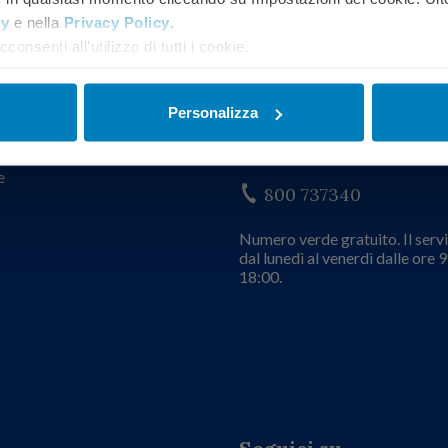
cy
e nella
Privacy Policy
.
consenti all’utilizzo di tutti i cookie.
Personalizza
oni utili
Servizio clienti
e
800 737340
Numero verde gratuito. Il servi
dal lunedì al venerdì dalle ore 9
18:00.