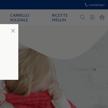
contattaci
CARRELLO
RICETTE
SOLIDALE
MELLIN
Chiudi
×