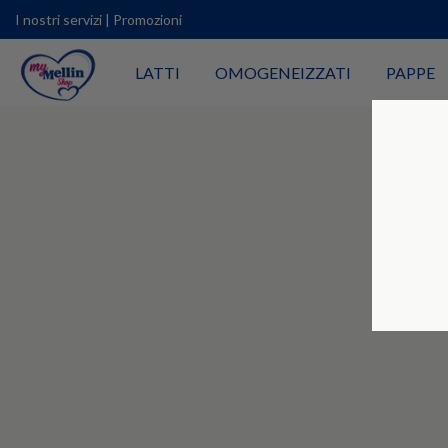
I nostri servizi
|
Promozioni
LATTI
OMOGENEIZZATI
PAPPE