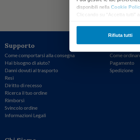
disponibili nella
Cookie Poli
Cliccando su “Accetta tutti” ac
Rifiuta tutti
Supporto
Informazi
Come comportarsi alla consegna
Come ordinar
Hai bisogno di aiuto?
Pagamento
Danni dovuti al trasporto
Spedizione
Resi
Diritto di recesso
Ricerca il tuo ordine
Rimborsi
Svincolo ordine
Informazioni Legali