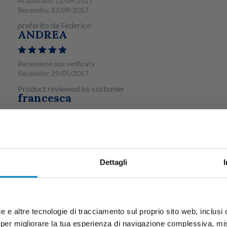
Acquistato: 12/09/2017
Recensito: 13/09/2017
preferito da Federico
ANDREA
Recensione non verificata
Recensito: 29/05/2017
Product reviewed by customer
francesca
Recensione non verificata
Recensito: 09/08/2016
preferito da giulia
Dettagli
e e altre tecnologie di tracciamento sul proprio sito web, inclusi c
 per migliorare la tua esperienza di navigazione complessiva, misu