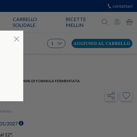
contattaci
CARRELLO
RICETTE
SOLIDALE
MELLIN
Chiudi
×
AGGIUNGI AL CARRELLO
CON OLTRE IL 40% DI FORMULA FERMENTATA
rt 2
NSIONI )
/01/2027
al 12°.