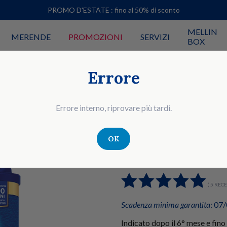
PROMO D'ESTATE : fino al 50% di sconto
MELLIN
MERENDE
PROMOZIONI
SERVIZI
BOX
Errore
Errore interno, riprovare più tardi.
LATTE IN POLVERE PER LATTANTI 
OK
Mellin Comfo
( 5 RECE
Scadenza minima garantita
: 07
Indicato dopo il 6° mese e fino 