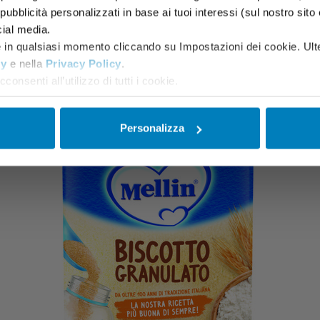
ubblicità personalizzati in base ai tuoi interessi (sul nostro sito e s
Potrebbero interessarti
cial media.
e in qualsiasi momento cliccando su Impostazioni dei cookie. Ulte
cy
e nella
Privacy Policy
.
consenti all’utilizzo di tutti i cookie.
Personalizza