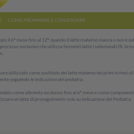
I
COME PREPARARE E CONSERVARE
po il 6° mese fino al 12°, quando il latte materno manca o non è su
ocesso esclusivo che utilizza fermenti lattici selezionati (B. brev
o.
ere utilizzato come sostituto del latte materno nei primi 6 mesi di
ente seguendo le indicazioni del pediatra.
comandato come alimento esclusivo fino al 6° mese e come componente
ilizzare un latte di proseguimento solo su indicazione del Pediatra.