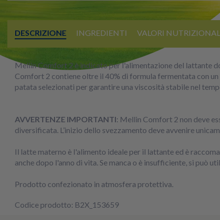
DESCRIZIONE
INGREDIENTI
VALORI NUTRIZIONAL
Mellin Comfort 2 è indicato per l'alimentazione del lattante do
Comfort 2 contiene oltre il 40% di formula fermentata con un pr
patata selezionati per garantire una viscosità stabile nel temp
AVVERTENZE IMPORTANTI
: Mellin Comfort 2 non deve ess
diversificata. L’inizio dello svezzamento deve avvenire unicam
Il latte materno è l'alimento ideale per il lattante ed è rac
anche dopo l'anno di vita. Se manca o è insufficiente, si può ut
Prodotto confezionato in atmosfera protettiva.
Codice prodotto: B2X_153659