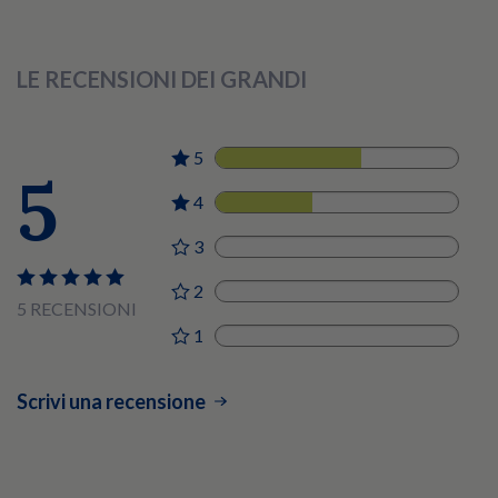
LE RECENSIONI DEI GRANDI
5
3
5
4
2
3
0
2
0
5 RECENSIONI
1
0
Scrivi una recensione