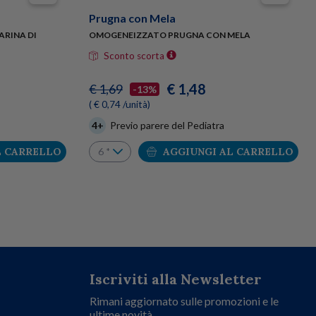
Prugna con Mela
ARINA DI
OMOGENEIZZATO PRUGNA CON MELA
Sconto scorta
€ 1,48
€ 1,69
-13%
( € 0,74 /unità)
4+
Previo parere del Pediatra
L CARRELLO
AGGIUNGI AL CARRELLO
Iscriviti alla Newsletter
Rimani aggiornato sulle promozioni e le
ultime novità