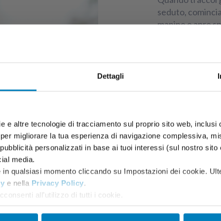
seduto, comincia 
manine e apre sp
potrebbe essere 
pappa! Chiedi sem
indicazioni neces
spostare il cibo 
Dettagli
così piano piano
"sbrodolarsi".
e e altre tecnologie di tracciamento sul proprio sito web, inclusi c
 per migliorare la tua esperienza di navigazione complessiva, misu
ubblicità personalizzati in base ai tuoi interessi (sul nostro sito e s
cial media.
e in qualsiasi momento cliccando su Impostazioni dei cookie. Ulte
cy
e nella
Privacy Policy
.
consenti all’utilizzo di tutti i cookie.