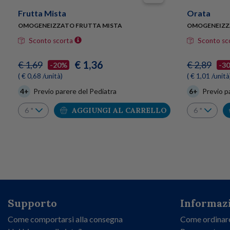
Frutta Mista
Orata
OMOGENEIZZATO FRUTTA MISTA
OMOGENEIZZA
Sconto scorta
Sconto sc
€ 1,36
€ 1,69
€ 2,89
-20%
-3
( € 0,68 /unità)
( € 1,01 /unità
4+
Previo parere del Pediatra
6+
Previo p
AGGIUNGI AL CARRELLO
Supporto
Informazi
Come comportarsi alla consegna
Come ordinar