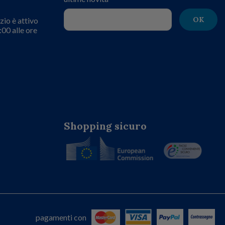
OK
zio è attivo
:00 alle ore
Shopping sicuro
pagamenti con