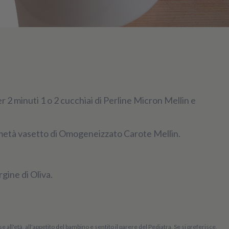
 2 minuti 1 o 2 cucchiai di Perline Micron Mellin e
metà vasetto di Omogeneizzato Carote Mellin.
gine di Oliva.
 all'età, all'appetito del bambino e sentito il parere del Pediatra. Se si preferisce,