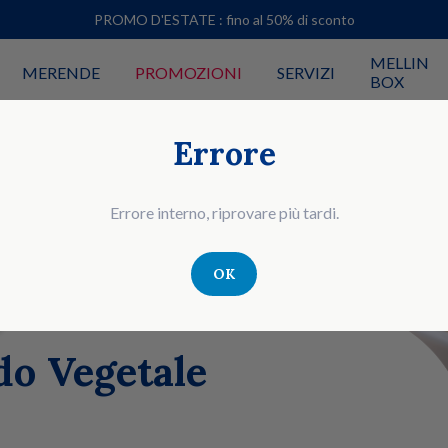
PROMO D'ESTATE : fino al 50% di sconto
MELLIN
MERENDE
PROMOZIONI
SERVIZI
BOX
Errore
Errore interno, riprovare più tardi.
OK
do Vegetale