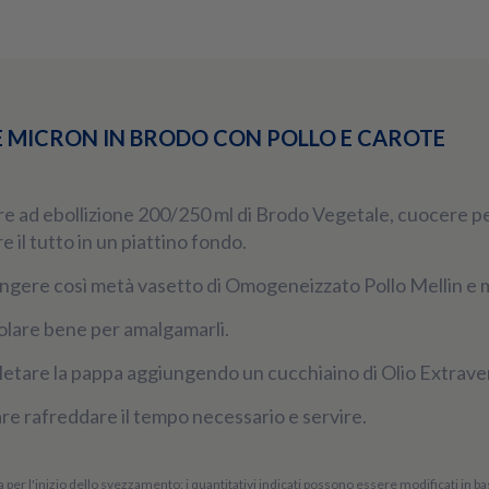
E MICRON IN BRODO CON POLLO E CAROTE
e ad ebollizione 200/250 ml di Brodo Vegetale, cuocere per
e il tutto in un piattino fondo.
ngere così metà vasetto di Omogeneizzato Pollo Mellin e 
lare bene per amalgamarli.
etare la pappa aggiungendo un cucchiaino di Olio Extraver
re rafreddare il tempo necessario e servire.
 per l'inizio dello svezzamento: i quantitativi indicati possono essere modificati in base