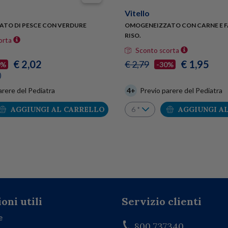
Vitello
TO DI PESCE CON VERDURE
OMOGENEIZZATO CON CARNE E F
RISO.
orta
Sconto scorta
€ 2,02
€ 1,95
€ 2,79
0%
-30%
)
arere del Pediatra
4+
Previo parere del Pediatra
AGGIUNGI AL CARRELLO
AGGIUNGI A
oni utili
Servizio clienti
e
800 737340