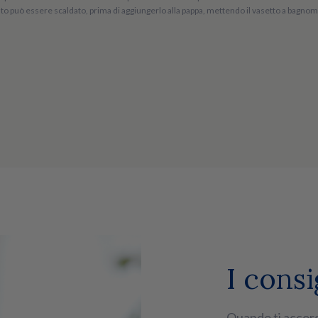
o può essere scaldato, prima di aggiungerlo alla pappa, mettendo il vasetto a bagnomari
I consi
Quando ti accorgi