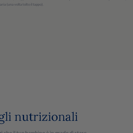
a (una volta tolto il tappo).
gli nutrizionali
 che il tuo bambino è in grado di stare