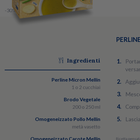
-30%
PERLIN
Ingredienti
Portar
versar
Perline Micron Mellin
Aggiu
1 o 2 cucchiai
Mesco
Brodo Vegetale
Compl
200 o 250 ml
Lascia
Omogeneizzato Pollo Mellin
metà vasetto
Omogeneizzato Carote Mellin
Ricetta pensata