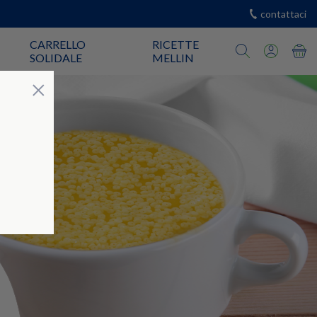
contattaci
CARRELLO
RICETTE
SOLIDALE
MELLIN
Chiudi
×