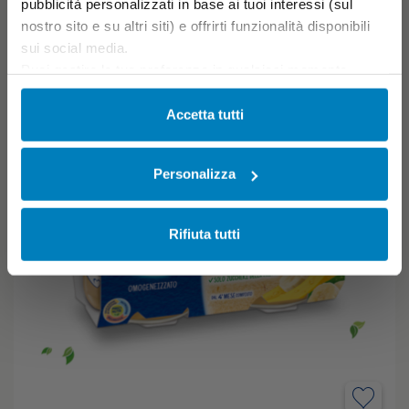
pubblicità personalizzati in base ai tuoi interessi (sul
nostro sito e su altri siti) e offrirti funzionalità disponibili
sui social media.
Puoi gestire le tue preferenze in qualsiasi momento
cliccando su Impostazioni dei cookie. Ulteriori
informazioni sono disponibili nella
Cookie Policy
e
Accetta tutti
nella
Privacy Policy
.
Cliccando su “Accetta tutti” acconsenti all’utilizzo di tutti i
Personalizza
cookie.
Rifiuta tutti