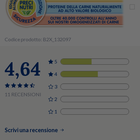
Codice prodotto: B2X_132097
4,64
5
5
4
6
3
0
11 RECENSIONI
2
0
1
0
Scrivi una recensione