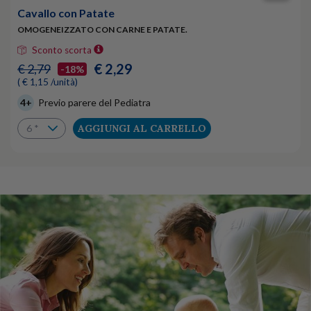
Cavallo con Patate
OMOGENEIZZATO CON CARNE E PATATE.
Sconto scorta
€ 2,29
€ 2,79
-18%
( € 1,15 /unità)
4+
Previo parere del Pediatra
AGGIUNGI AL CARRELLO