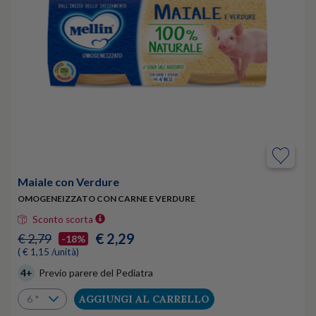
Maiale con Verdure
OMOGENEIZZATO CON CARNE E VERDURE
Sconto scorta
€ 2,29
€ 2,79
-18%
( € 1,15 /unità)
4+
Previo parere del Pediatra
AGGIUNGI AL CARRELLO