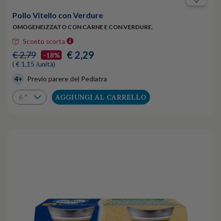
Pollo Vitello con Verdure
OMOGENEIZZATO CON CARNE E CON VERDURE.
Sconto scorta
€ 2,29
€ 2,79
-18%
( € 1,15 /unità)
4+
Previo parere del Pediatra
AGGIUNGI AL CARRELLO