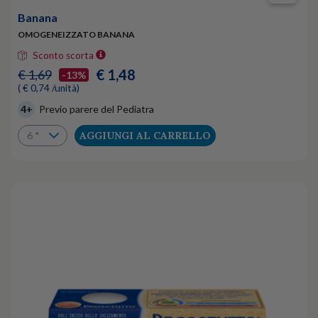
Banana
OMOGENEIZZATO BANANA
Sconto scorta
€ 1,48
€ 1,69
-13%
( € 0,74 /unità)
4+
Previo parere del Pediatra
AGGIUNGI AL CARRELLO