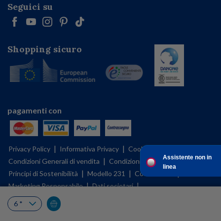
Seguici su
Shopping sicuro
pagamenti con
|
|
|
Privacy Policy
Informativa Privacy
Cookies Policy
Assistente non in
|
|
|
Condizioni Generali di vendita
Condizioni d'uso
BFMS policy
linea
|
|
|
Principi di Sostenibilità
Modello 231
Codice etico
|
|
Marketing Responsabile
Dati societari
|
|
Corporate Governance
Gestisci le tue preferenze sui cookies
|
Principi Chiave
Relazione di Impatto