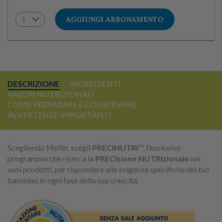
AGGIUNGI ABBONAMENTO
DESCRIZIONE
INGREDIENTI
VALORI NUTRIZIONALI
COME PREPARARE E CONSERVARE
AVVERTENZE IMPORTANTI
Scegliendo Mellin, scegli
PRECINUTRI
™, l'esclusivo
programma che ricerca la
PRECIsione NUTRIzionale
nei
suoi prodotti, per rispondere alle esigenze specifiche del tuo
bambino in ogni fase della sua crescita.