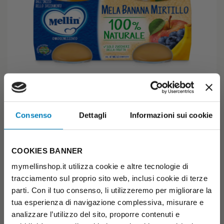
Consenso
Dettagli
Informazioni sui cookie
Mela Banana Mirtillo
OMOGENEIZZATO MELA MIRTILLI
COOKIES BANNER
Sconto scorta
€ 1,27
€ 1,69
mymellinshop.it utilizza cookie e altre tecnologie di
-25%
( € 0,64 /unità)
tracciamento sul proprio sito web, inclusi cookie di terze
parti. Con il tuo consenso, li utilizzeremo per migliorare la
4+
Previo parere del Pediatra
tua esperienza di navigazione complessiva, misurare e
AGGIUNGI AL CARRELLO
analizzare l’utilizzo del sito, proporre contenuti e