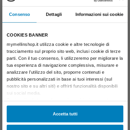
Consenso
Dettagli
Informazioni sui cookie
COOKIES BANNER
mymellinshop.it utilizza cookie e altre tecnologie di
tracciamento sul proprio sito web, inclusi cookie di terze
parti. Con il tuo consenso, li utilizzeremo per migliorare la
tua esperienza di navigazione complessiva, misurare e
analizzare l’utilizzo del sito, proporre contenuti e
pubblicità personalizzati in base ai tuoi interessi (sul
nostro sito e su altri siti) e offrirti funzionalità disponibili
sui social media.
Puoi gestire le tue preferenze in qualsiasi momento
Banana
cliccando su Impostazioni dei cookie. Ulteriori
OMOGENEIZZATO BANANA
informazioni sono disponibili nella
Cookie Policy
e
Accetta tutti
Sconto scorta
nella
Privacy Policy
.
€ 1,48
€ 1,69
Cliccando su “Accetta tutti” acconsenti all’utilizzo di tutti i
-13%