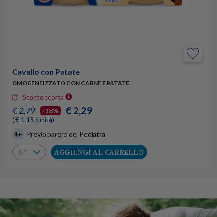
Cavallo con Patate
OMOGENEIZZATO CON CARNE E PATATE.
Sconto scorta
€ 2,29
€ 2,79
-18%
( € 1,15 /unità)
4+
Previo parere del Pediatra
AGGIUNGI AL CARRELLO