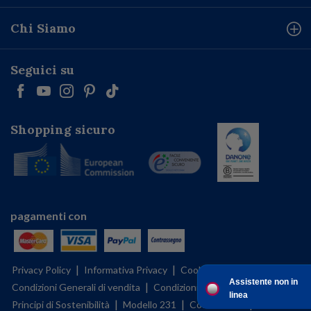
Chi Siamo
Seguici su
Shopping sicuro
pagamenti con
|
|
|
Privacy Policy
Informativa Privacy
Cookies Policy
Assistente non in
|
|
|
Condizioni Generali di vendita
Condizioni d'uso
BFMS policy
linea
|
|
|
Principi di Sostenibilità
Modello 231
Codice etico