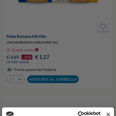
Mela Banana Mirtillo
OMOGENEIZZATO MELA MIRTILLI
Sconto scorta
€ 1,27
€ 1,69
-25%
( € 0,64 /unità)
4+
Previo parere del Pediatra
AGGIUNGI AL CARRELLO