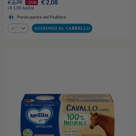
€ 2,08
€ 2,79
-25%
( € 1,05 /unità)
4+
Previo parere del Pediatra
AGGIUNGI AL CARRELLO