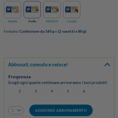
Maiale
Pollo
MANZO
Cavallo
Formato:
Confezione da 160 g ℮ (2 vasetti x 80 g)
Abbonati, comodo e veloce!
Frequenza
Scegli ogni quante settimane arriveranno i tuoi prodotti
2
3
4
5
6
AGGIUNGI ABBONAMENTO