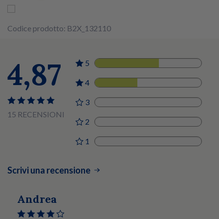
Codice prodotto: B2X_132110
4,87
5
9
4
6
3
0
15 RECENSIONI
2
0
1
0
Scrivi una recensione
Andrea