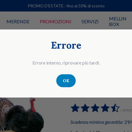
PROMO D'ESTATE : fino al 50% di sconto
MELLIN
MERENDE
PROMOZIONI
SERVIZI
BOX
Errore
Errore interno, riprovare più tardi.
OK
OMOGENEIZZATO CON CARNE E FAR
Tacchino
( 18 RE
Scadenza minima garantita
: 29