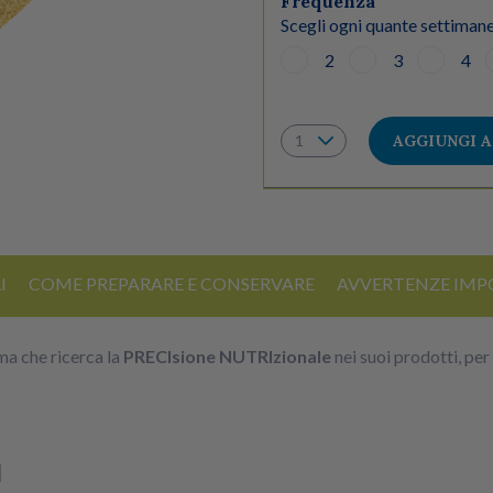
Frequenza
Scegli ogni quante settimane
2
3
4
AGGIUNGI 
I
COME PREPARARE E CONSERVARE
AVVERTENZE IMP
ma che ricerca la
PRECIsione NUTRIzionale
nei suoi prodotti, pe