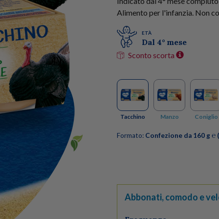
Indicato dal 4° mese compiuto,
Alimento per l'infanzia. Non co
ETÀ
Dal 4° mese
Sconto scorta
Tacchino
Manzo
Coniglio
Formato:
Confezione da 160 g ℮ (
Abbonati, comodo e vel