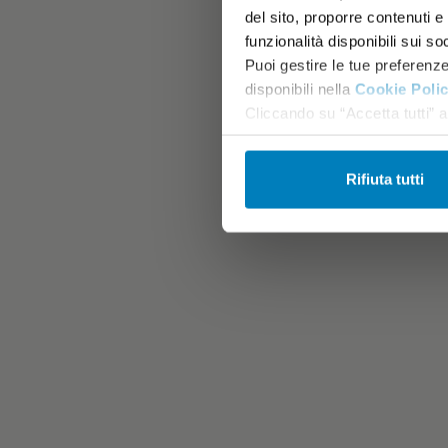
del sito, proporre contenuti e p
funzionalità disponibili sui so
Puoi gestire le tue preferenz
disponibili nella
Cookie Poli
Cliccando su “Accetta tutti” ac
Rifiuta tutti