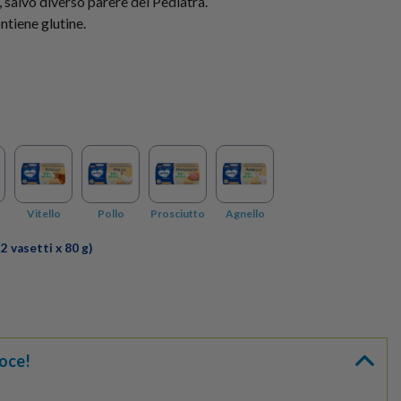
 salvo diverso parere del Pediatra.
ntiene glutine.
Vitello
Pollo
Prosciutto
Agnello
2 vasetti x 80 g)
oce!