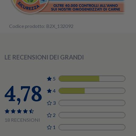
Codice prodotto: B2X_132092
LE RECENSIONI DEI GRANDI
5
11
4,78
4
7
3
0
2
0
18 RECENSIONI
1
0