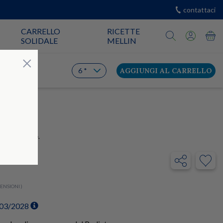
contattaci
CARRELLO
RICETTE
SOLIDALE
MELLIN
Chiudi
×
AGGIUNGI AL CARRELLO
INA DI RISO.
CENSIONI )
/03/2028