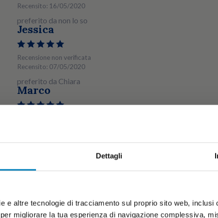
Recensito: 16/05/2020
preferito da non lo so
Jessica
Recensione non verificata
Recensito: 07/05/2020
preferito da Chiara
Marco
Recensione non verificata
Recensito: 18/04/2020
preferito da Ilaria
Silvia
Dettagli
Recensione non verificata
Recensito: 16/04/2020
preferito da Manuel
e e altre tecnologie di tracciamento sul proprio sito web, inclusi c
Pamela
 per migliorare la tua esperienza di navigazione complessiva, misu