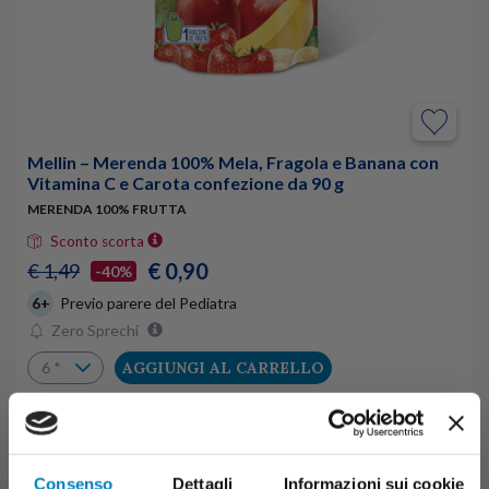
Mellin – Merenda 100% Mela, Fragola e Banana con
Vitamina C e Carota confezione da 90 g
MERENDA 100% FRUTTA
Sconto scorta
€ 0,90
€ 1,49
-40%
6+
Previo parere del Pediatra
Zero Sprechi
AGGIUNGI AL CARRELLO
←
«
1
2
Consenso
Dettagli
Informazioni sui cookie