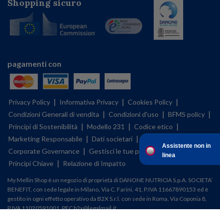
Shopping sicuro
pagamenti con
|
|
|
Privacy Policy
Informativa Privacy
Cookies Policy
|
|
|
Condizioni Generali di vendita
Condizioni d'uso
BFMS policy
|
|
|
Principi di Sostenibilità
Modello 231
Codice etico
|
|
Marketing Responsabile
Dati societari
Assistente non in
|
|
Corporate Governance
Gestisci le tue preferenze sui cookies
linea
|
Principi Chiave
Relazione di Impatto
My Mellin Shop è un negozio di proprietà di DANONE NUTRICIA S.p.A. SOCIETA’
BENEFIT, con sede legale in Milano, Via C. Farini, 41, P.IVA 11667890153 ed è
gestito in ogni effetto operativo da B2X S.r.l. con sede in Roma, Via Coponia 8,
P.IVA 11020591001, PEC b2x@legalmail.it