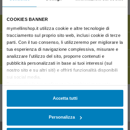
COOKIES BANNER
SERVIZIO CLIENTI
800 737340
mymellinshop.it utilizza cookie e altre tecnologie di
tracciamento sul proprio sito web, inclusi cookie di terze
SPEDIZIONE GRATUITA
OLTRE I 45€
parti. Con il tuo consenso, li utilizzeremo per migliorare la
tua esperienza di navigazione complessiva, misurare e
analizzare l’utilizzo del sito, proporre contenuti e
CONSEGNA GARANTITA
ENTRO 1/3 GIORNI
pubblicità personalizzati in base ai tuoi interessi (sul
nostro sito e su altri siti) e offrirti funzionalità disponibili
RESO
GRATUITO
sui social media.
Puoi gestire le tue preferenze in qualsiasi momento
cliccando su Impostazioni dei cookie. Ulteriori
informazioni sono disponibili nella
Cookie Policy
e
Accetta tutti
Mellin al tuo fianco
nella
Privacy Policy
.
Cliccando su “Accetta tutti” acconsenti all’utilizzo di tutti i
Personalizza
cookie.