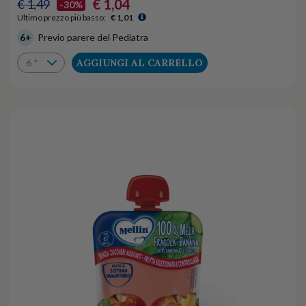
€ 1,04
€ 1,49
-30%
Ultimo prezzo più basso:
€ 1,01
6+
Previo parere del Pediatra
AGGIUNGI AL CARRELLO